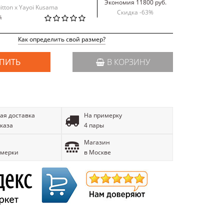
Экономия 11800 руб.
itton x Yayoi Kusama
Скидка -
63
%
й
Как определить свой размер?
ПИТЬ
В КОРЗИНУ
ая доставка
На примерку
аказа
4 пары
Магазин
имерки
в Москве