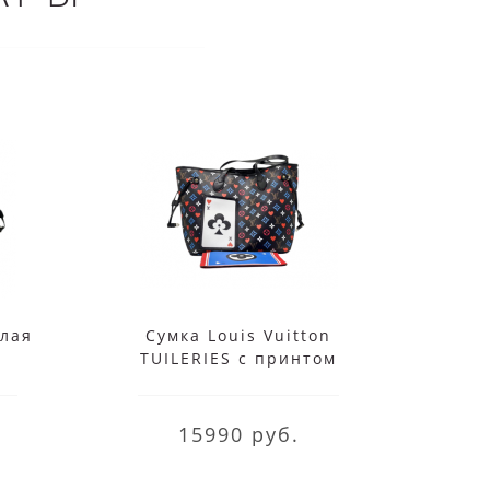
елая
Сумка Louis Vuitton
Сумка
TUILERIES с принтом
на
синяя
15990 руб.