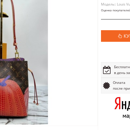
Модель:: Louis Vu
Оценка покупателе
КУ
Бесплатн
в день з
Оплата
после пр