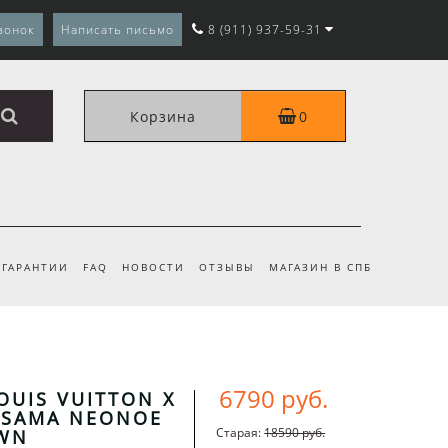
вонок
Написать письмо
8 (911) 937-59-31
Корзина
0
ГАРАНТИИ
FAQ
НОВОСТИ
ОТЗЫВЫ
МАГАЗИН В СПБ
6790 руб.
OUIS VUITTON X
USAMA NEONOE
Старая:
18590 руб.
WN