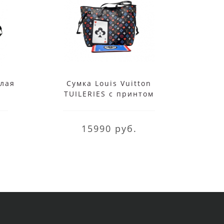
елая
Сумка Louis Vuitton
Сумка
TUILERIES с принтом
на
синяя
15990 руб.