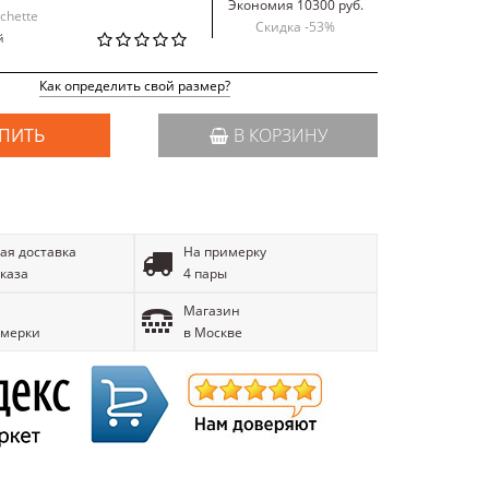
Экономия 10300 руб.
chette
Скидка -
53
%
й
Как определить свой размер?
ПИТЬ
В КОРЗИНУ
ая доставка
На примерку
аказа
4 пары
Магазин
имерки
в Москве