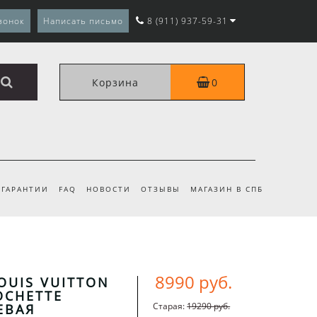
вонок
Написать письмо
8 (911) 937-59-31
Корзина
0
ГАРАНТИИ
FAQ
НОВОСТИ
ОТЗЫВЫ
МАГАЗИН В СПБ
8990 руб.
OUIS VUITTON
OCHETTE
Старая:
19290 руб.
ЕВАЯ