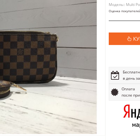
Модель:: Multi Po
Оценка покупателе
КУ
Бесплатн
в день з
Оплата
после пр