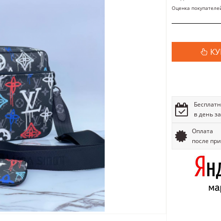
Оценка покупателе
КУ
Бесплатн
в день з
Оплата
после пр