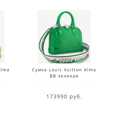
Alma
Сумка Louis Vuitton Alma
Сумка
BB зеленая
po
173990 руб.