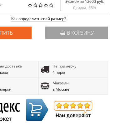
Экономия 12000 руб.
й
Скидка -
63
%
Как определить свой размер?
ПИТЬ
В КОРЗИНУ
ая доставка
На примерку
аказа
4 пары
Магазин
имерки
в Москве