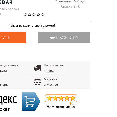
ЕВАЯ
Экономия 4400 руб.
Скидка -
34
%
Boite Chapeau
й
Как определить свой размер?
ПИТЬ
В КОРЗИНУ
ая доставка
На примерку
аказа
4 пары
Магазин
имерки
в Москве