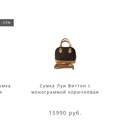
-33%
сумка
Сумка Луи Виттон с
Сумк
я
монограммой коричневая
15990 руб.