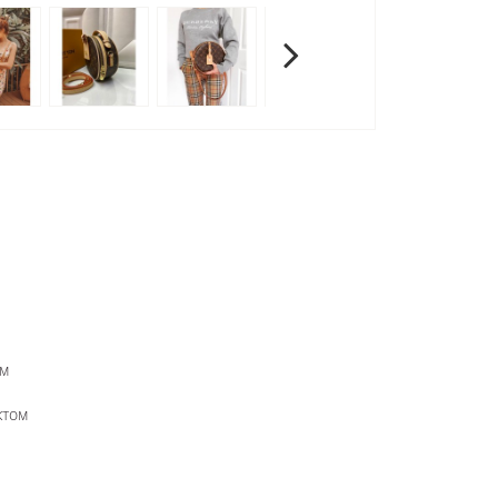
ом
ктом