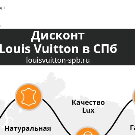
арт
м