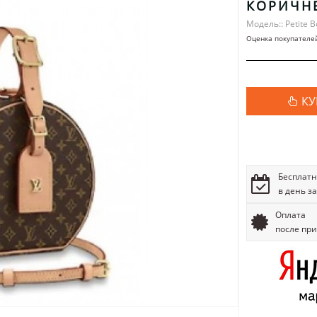
КОРИЧН
Модель:: Petite 
Оценка покупателе
КУ
Бесплатн
в день з
Оплата
после пр