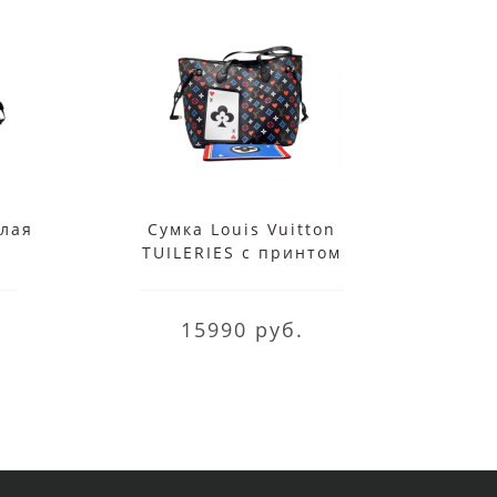
елая
Сумка Louis Vuitton
Сумка
TUILERIES с принтом
на
синяя
15990 руб.