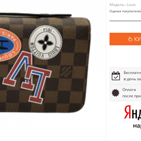
Модель:: Louis
Оценка покупателе
КУ
Бесплатн
в день з
Оплата
после пр