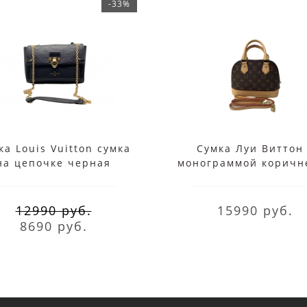
-33%
ка Louis Vuitton сумка
Сумка Луи Виттон 
на цепочке черная
монограммой коричн
12990 руб.
15990 руб.
8690 руб.