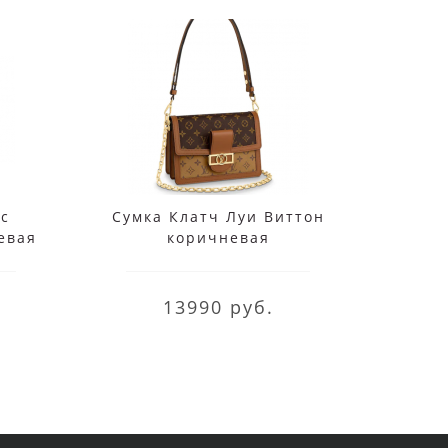
с
Сумка Клатч Луи Виттон
Су
евая
коричневая
Po
13990 руб.