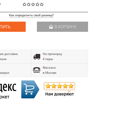
й
Как определить свой размер?
ПИТЬ
В КОРЗИНУ
ая доставка
На примерку
аказа
4 пары
Магазин
имерки
в Москве