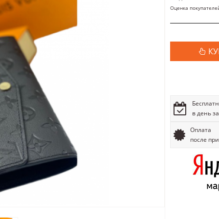
Оценка покупателе
КУ
Бесплатн
в день з
Оплата
после пр