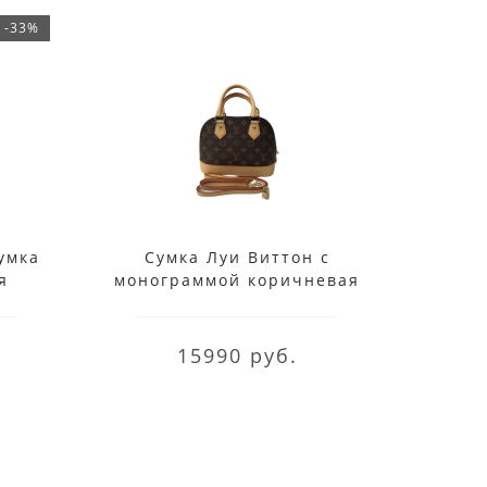
-33%
сумка
Сумка Луи Виттон с
Сумк
я
монограммой коричневая
15990 руб.