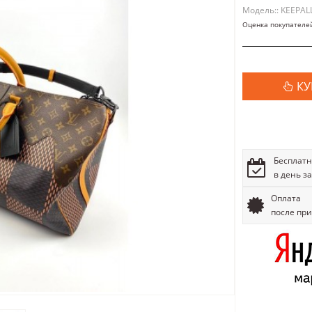
Модель:: KEEPAL
Оценка покупателе
КУ
Бесплатн
в день з
Оплата
после пр