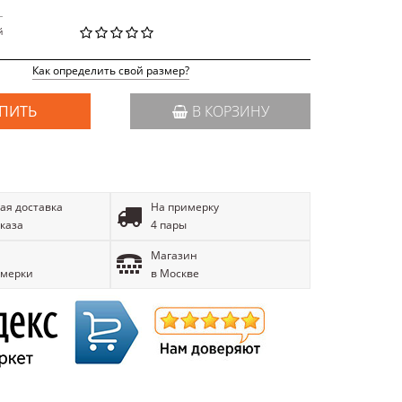
L
й
Как определить свой размер?
ПИТЬ
В КОРЗИНУ
ая доставка
На примерку
аказа
4 пары
Магазин
имерки
в Москве