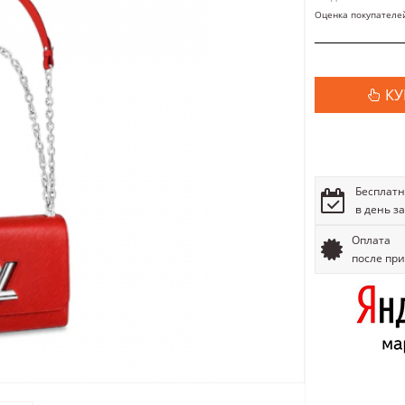
Оценка покупателе
КУ
Бесплатн
в день з
Оплата
после пр