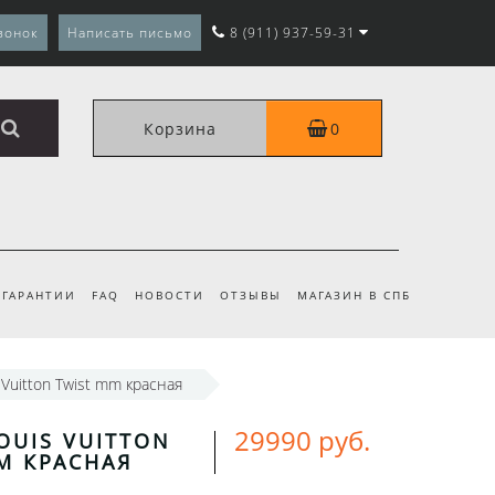
вонок
Написать письмо
8 (911) 937-59-31
Корзина
0
ГАРАНТИИ
FAQ
НОВОСТИ
ОТЗЫВЫ
МАГАЗИН В СПБ
 Vuitton Twist mm красная
29990 руб.
OUIS VUITTON
M КРАСНАЯ