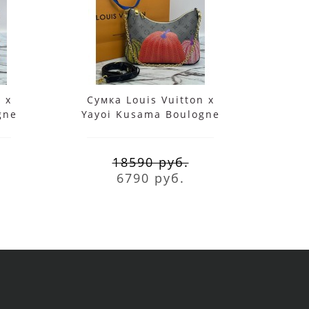
 x
Сумка Louis Vuitton x
Сум
gne
Yayoi Kusama Boulogne
Yayo
Gray
18590 руб.
6790 руб.