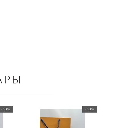
АРЫ
-63%
-63%