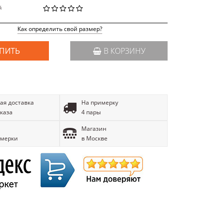
й
Как определить свой размер?
ПИТЬ
В КОРЗИНУ
ая доставка
На примерку
аказа
4 пары
Магазин
имерки
в Москве